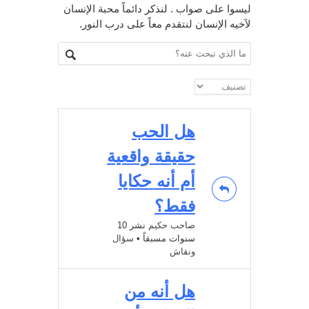
ليسوا على صواب . لنذكر دائماً محبة الإنسان
لآخيه الإنسان لنتقدم معاً على درب النور.
هل الحب
حقيقة واقعية
أم أنه حكايا
فقط؟
صاحب حكيم
نشر 10
سنوات مسبقاً
•
سؤال
ونقاش
هل أنه من