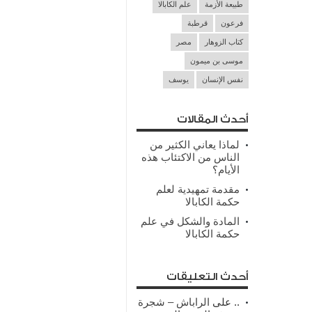
طبيعة الأزمة
علم الكابالا
فرعون
قرطبة
كتاب الزوهار
مصر
موسى بن ميمون
نفس الإنسان
يوسف
أحدث المقالات
لماذا يعاني الكثير من
الناس من الاكتئاب هذه
الأيام؟
مقدمة تمهيدية لعلم
حكمة الكابالا
المادة والشكل في علم
حكمة الكابالا
أحدث التعليقات
..
على
الراباش – شجرة