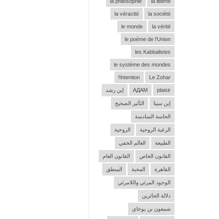
la philosophie
la liberté
la véracité
la société
le monde
la vérité
le poème de l’Union
les Kabbalistes
le système des mondes
l’intention
Le Zohar
plaisir
АДАМ
إبن رشد
إبن سينا
التأثير الصحيح
الحاسة السادسة
الرغبة الروحية
الروحية
الطبيعة
العالم الخفي
القانون الخاص
القانون العام
القاهرة
المحبة
المنطق
الوجود المرئي واللامرئي
دلالة الحائرين
شمعون بن يوخاي