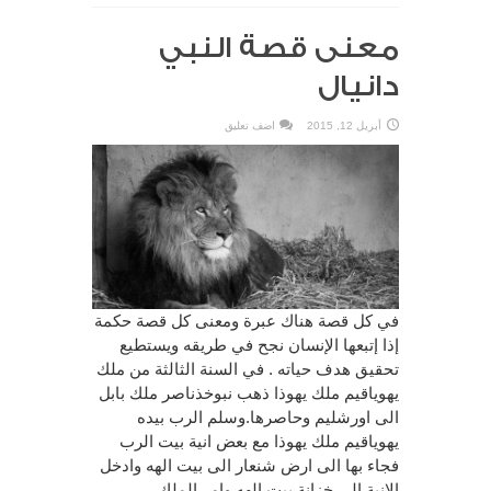
معنى قصة النبي
دانيال
أبريل 12, 2015
اضف تعليق
في كل قصة هناك عبرة ومعنى كل قصة حكمة
إذا إتبعها الإنسان نجح في طريقه ويستطيع
تحقيق هدف حياته . في السنة الثالثة من ملك
يهوياقيم ملك يهوذا ذهب نبوخذناصر ملك بابل
الى اورشليم وحاصرها.وسلم الرب بيده
يهوياقيم ملك يهوذا مع بعض انية بيت الرب
فجاء بها الى ارض شنعار الى بيت الهه وادخل
الانية الى خزانة بيت الهه وامر الملك ...