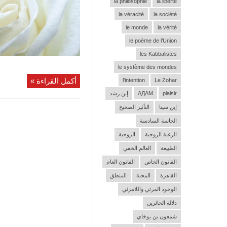
la philosophie
la liberté
la véracité
la société
le monde
la vérité
le poème de l’Union
les Kabbalistes
le système des mondes
أكمل القراءة »
l’intention
Le Zohar
plaisir
АДАМ
إبن رشد
إبن سينا
التأثير الصحيح
الحاسة السادسة
الرغبة الروحية
الروحية
الطبيعة
العالم الخفي
القانون الخاص
القانون العام
القاهرة
المحبة
المنطق
الوجود المرئي واللامرئي
دلالة الحائرين
شمعون بن يوخاي