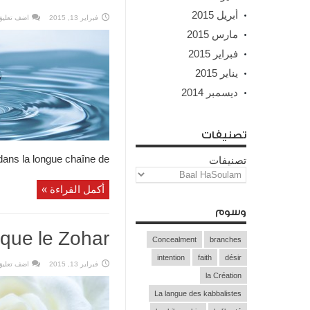
أبريل 2015
فبراير 13, 2015
اضف تعليق
مارس 2015
فبراير 2015
يناير 2015
ديسمبر 2014
تصنيفات
dans la longue chaîne de ...
تصنيفات
أكمل القراءة »
وسوم
que le Zohar?
Concealment
branches
intention
faith
désir
فبراير 13, 2015
اضف تعليق
la Création
La langue des kabbalistes