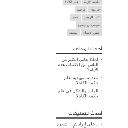
طبيعة الأزمة
علم الكابالا
فرعون
قرطبة
كتاب الزوهار
مصر
موسى بن ميمون
نفس الإنسان
يوسف
أحدث المقالات
لماذا يعاني الكثير من
الناس من الاكتئاب هذه
الأيام؟
مقدمة تمهيدية لعلم
حكمة الكابالا
المادة والشكل في علم
حكمة الكابالا
أحدث التعليقات
..
على
الراباش – شجرة