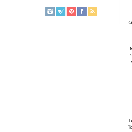
c
t
L
To