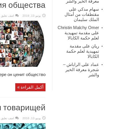
معرفة الخير والشر
ия общества
على
سهام مدكي
مقتطفات من أمثال
اضف تعليق
يونيو 13, 2016
الملك سليمان
Christin Malchy Omer
مقدمة تمهيدية
على
لعلم حكمة الكابالا
مقدمة
على
ريان
تمهيدية لعلم حكمة
الكابالا
الراباش –
على
عماد
شجرة معرفة الخير
е он ценит общество. ...
والشر
أكمل القراءة »
я товарищей
اضف تعليق
يونيو 13, 2016