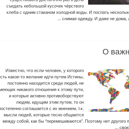
съедать небольшой кусочек чёрствого
хлеба с одним стаканом холодной воды. И поспать нескольк
снимая одежду. И даже не дома, а г
О важн
Известно, что если человек, у которого
есть какое-то желание идти путем Истины,
постоянно находится среди людей, не
меющих никакого отношения к этому пути,
и которые активно противоборствуют
людям, идущим этим путем, то он
постепенно соглашается с их мнением, т.к.
мысли людей, которые тесно общаются
между собой, как бы “перемешиваются”. Поэтому нет другого п
свою 