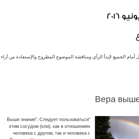
يونيو 201
سؤال الأسبوع يفتح المجال أمام الجميع لإبدأ الرأي ومناقشة الموضوع ال
Вера выше
“Выше знания”. Следует пользоваться
этим сосудом (кли), как в отношениях
человека с другом, так и человека с