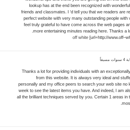
lookup has at the end been recognized with wonderful
friends and classmates. I ‘d tell you that we readers are re
perfect website with very many outstanding people with ve
feel truly grateful to have come across the web pages an
more entertaining minutes reading here. Thanks a lot 
off white
[url=http://www.off–wh
ت مسبقاً
Thanks a lot for providing individuals with an exceptionall
from this website. It is always very ideal and stuffe
personally and my office peers to search your web site no l
week to see the latest items you have. And indeed, I am al
all the brilliant techniques served by you. Certain 1 areas in t
most