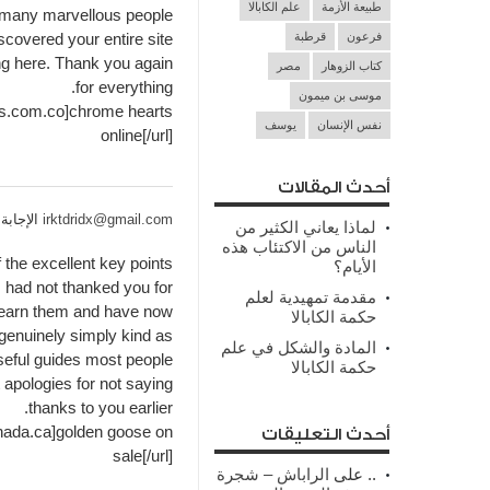
طبيعة الأزمة
علم الكابالا
so many marvellous people
فرعون
قرطبة
iscovered your entire site
ng here. Thank you again
كتاب الزوهار
مصر
for everything.
موسى بن ميمون
ts.com.co]chrome hearts
نفس الإنسان
يوسف
online[/url]
أحدث المقالات
irktdridx@gmail.com
الإجابة 4 سنوات مسبقا
لماذا يعاني الكثير من
الناس من الاكتئاب هذه
 the excellent key points
الأيام؟
I had not thanked you for
مقدمة تمهيدية لعلم
learn them and have now
حكمة الكابالا
genuinely simply kind as
المادة والشكل في علم
useful guides most people
حكمة الكابالا
 apologies for not saying
thanks to you earlier.
nada.ca]golden goose on
أحدث التعليقات
sale[/url]
..
على
الراباش – شجرة