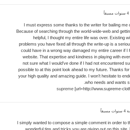
اً
I must express some thanks to the writer for bailing me ou
Because of searching through the world-wide-web and getting
helpful, I thought my entire life was over. Existing w
problems you have fixed all through the write-up is a seriou
could have in a wrong way damaged my entire career if I
website. That expertise and kindness in playing with eve
not sure what I would’ve done if I had not encountered such
possible to at this point look ahead to my future. Thanks fo
your high quality and amazing guide. I won’t hesitate to en
who needs and wants sup
supreme
[url=http://www.supreme-cloth
 مسبقاً
I simply wanted to compose a simple comment in order to t
wonderful tips and tricks you are giving out on this site