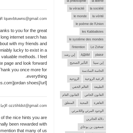
la philosophie
la liberté
la véracité
la société
le monde
la vérité
lquevbtuwns@gmail.com
الإجابة
le poème de l’Union
nks to you for the great
les Kabbalistes
y long internet search has
le système des mondes
about with my friends and
l’intention
Le Zohar
iably lucky to exist in a
plaisir
АДАМ
إبن رشد
aluable methods. I feel
te page and look forward
إبن سينا
التأثير الصحيح
Thank you once more for
الحاسة السادسة
everything.
الرغبة الروحية
الروحية
us.com]jordan shoes[/url]
الطبيعة
العالم الخفي
القانون الخاص
القانون العام
القاهرة
المحبة
المنطق
ozztihldst@gmail.com
الإجابة 4 سنوات 
الوجود المرئي واللامرئي
of the nice hints you are
دلالة الحائرين
finally been rewarded with
شمعون بن يوخاي
d mention that many of us