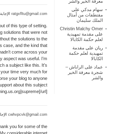
معرفة الخير والشر
سهام مدكي
على
ratgxfltu@gmail.com
الإجابة 4 سنوات مسبق
مقتطفات من أمثال
الملك سليمان
t of this type of setting.
Christin Malchy Omer
 solutions that were not
على
مقدمة تمهيدية
ithout the solutions to the
لعلم حكمة الكابالا
s case, and the kind that
ريان
على
مقدمة
 hadn’t come across your
تمهيدية لعلم حكمة
الكابالا
ry aspect was useful. I’m
 a subject like this. It’s
عماد
على
الراباش –
r your time very much for
شجرة معرفة الخير
والشر
dorse your blog to anyone
port about this subject.
ing.us.org]supreme[/url]
cwhvpcvk@gmail.com
الإجابة 4 سنوات
hank you for some of the
. My considerable internet