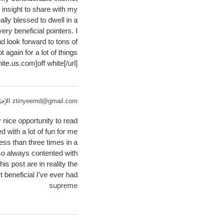
 insight to share with my
ally blessed to dwell in a
ry beneficial pointers. I
d look forward to tons of
again for a lot of things.
ite.us.com]off white[/url]
ztinyeemd@gmail.com
الإجابة 4 سنوا
y nice opportunity to read
d with a lot of fun for me
ess than three times in a
so always contented with
his post are in reality the
 beneficial I’ve ever had.
supreme