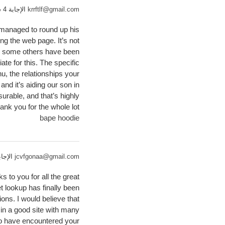
krrftlf@gmail.com
الإجابة 4 سنوات مسبقاً
 managed to round up his
ng the web page. It’s not
ghts some others have been
ate for this. The specific
u, the relationships your
and it’s aiding our son in
surable, and that’s highly
ank you for the whole lot!
bape hoodie
jcvfgonaa@gmail.com
الإجابة 4 سنوات 
s to you for all the great
t lookup has finally been
ons. I would believe that
e in a good site with many
d to have encountered your