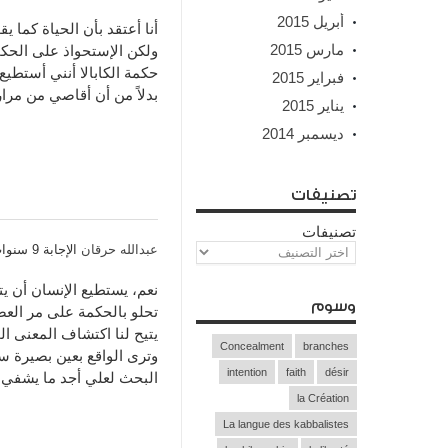
أبريل 2015
أنا أعتقد بأن الحياة كما ي
مارس 2015
ولكن الإستحواذ على الحكم
حكمة الكابالا أنني أستطيع
فبراير 2015
بدلاً من أن أقاصي من مرار
يناير 2015
ديسمبر 2014
تصنيفات
تصنيفات
عبدالله حرقان
الإجابة 9 سنوات مسبقاً
نعم، يستطيع الإنسان أن ي
وسوم
تحلو بالحكمة على مر العص
يتيح لنا اكتشاف المعنى ا
Concealment
branches
وترى الواقع بعين بصيرة س
intention
faith
désir
البحث لعلي أجد ما يشفي 
la Création
La langue des kabbalistes