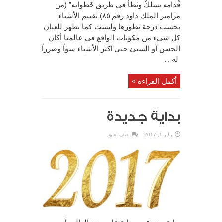
قُدامه يسلكُ ويَطأُ في طريق خَطواته” (من
مزامير الملك داود رقم ٨٥) تقييم الأشياء
بحسب درجة تطورها وليست كما تظهر للعيان
كل شيء من مكونات الواقع في عالمنا أكان
الحسن أو السيئ حتى أكثر الأشياء سؤاً وضرراً
له ...
أكمل القراءة »
بداية جديدة
يناير 1, 2017
اضف تعليق