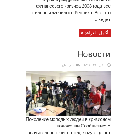
финансового кризиса 2008 года все
сильно изменилось Реплика: Все это
ведет ...
أكمل القراءة »
Новости
نوفمبر 17, 2016
اضف تعليق
Поколение молодых людей в кризисном
положении Сообщение: У
значительного числа тех, кому еще нет