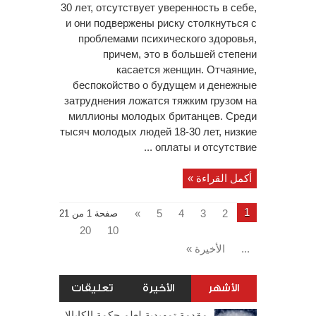
30 лет, отсутствует уверенность в себе,
и они подвержены риску столкнуться с
проблемами психического здоровья,
причем, это в большей степени
касается женщин. Отчаяние,
беспокойство о будущем и денежные
затруднения ложатся тяжким грузом на
миллионы молодых британцев. Среди
тысяч молодых людей 18-30 лет, низкие
оплаты и отсутствие ...
أكمل القراءة »
1
»
5
4
3
2
صفحة 1 من 21
20
10
...
الأخيرة »
الأشهر
الأخيرة
تعليقات
مقدمة تمهيدية لعلم حكمة الكابالا