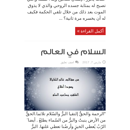
تصبح له بمثابة جسده الروحي والذي لا يذوق
الموت بعد ذلك من خلال تلقي الحكمة فكيف
له أن يخسره مرة ثانية؟ ...
أكمل القراءة »
السلام في العالم
مارس 7, 2017
اضف تعليق
“الرحمة والحقُّ إلتقيا البرُّ والسّلام تلاثما.الحقُّ
من الأرض ينبتُ والبرُّ من السّماء يطلعُ . أيضا َ
الرّبُ يُعطي الخيرَ وأرضُنا تعطي غلتها. البرُّ