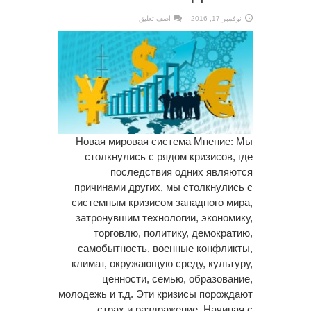
نوفمبر 17, 2016
اضف تعليق
Новая мировая система Мнение: Мы
столкнулись с рядом кризисов, где
последствия одних являются
причинами других, мы столкнулись с
системным кризисом западного мира,
затронувшим технологии, экономику,
торговлю, политику, демократию,
самобытность, военные конфликты,
климат, окружающую среду, культуру,
ценности, семью, образование,
молодежь и т.д. Эти кризисы порождают
страх и раздражение. Начиная с