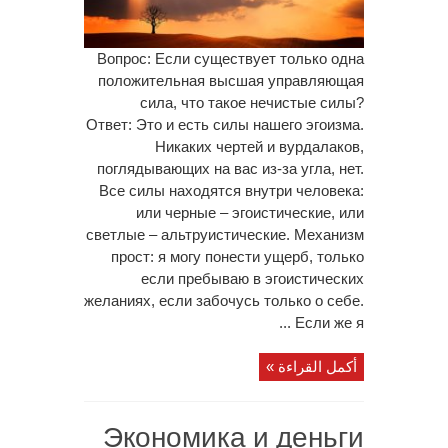
Вопрос: Если существует только одна
положительная высшая управляющая
сила, что такое нечистые силы?
Ответ: Это и есть силы нашего эгоизма.
Никаких чертей и вурдалаков,
поглядывающих на вас из-за угла, нет.
Все силы находятся внутри человека:
или черные – эгоистические, или
светлые – альтруистические. Механизм
прост: я могу понести ущерб, только
если пребываю в эгоистических
желаниях, если забочусь только о себе.
Если же я ...
أكمل القراءة »
Экономика и деньги