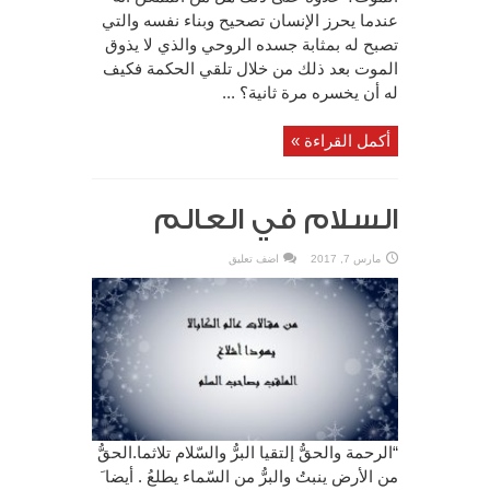
عندما يحرز الإنسان تصحيح وبناء نفسه والتي
تصبح له بمثابة جسده الروحي والذي لا يذوق
الموت بعد ذلك من خلال تلقي الحكمة فكيف
له أن يخسره مرة ثانية؟ ...
أكمل القراءة »
السلام في العالم
مارس 7, 2017
اضف تعليق
“الرحمة والحقُّ إلتقيا البرُّ والسّلام تلاثما.الحقُّ
من الأرض ينبتُ والبرُّ من السّماء يطلعُ . أيضا َ