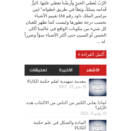
الرّبُ يُعطي الخيرَ وأرضُنا تعطي غلتها. البرُّ
قُدامه يسلكُ ويَطأُ في طريق خَطواته” (من
مزامير الملك داود رقم ٨٥) تقييم الأشياء
بحسب درجة تطورها وليست كما تظهر للعيان
كل شيء من مكونات الواقع في عالمنا أكان
الحسن أو السيئ حتى أكثر الأشياء سؤاً وضرراً
له ...
أكمل القراءة »
الأشهر
الأخيرة
تعليقات
مقدمة تمهيدية لعلم حكمة الكابالا
يناير 23, 2017
لماذا يعاني الكثير من الناس من الاكتئاب هذه
الأيام؟
يوليو 6, 2021
المادة والشكل في علم حكمة
الكابالا