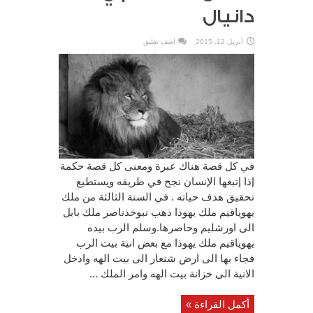
دانيال
أبريل 12, 2015
اضف تعليق
في كل قصة هناك عبرة ومعنى كل قصة حكمة
إذا إتبعها الإنسان نجح في طريقه ويستطيع
تحقيق هدف حياته . في السنة الثالثة من ملك
يهوياقيم ملك يهوذا ذهب نبوخذناصر ملك بابل
الى اورشليم وحاصرها.وسلم الرب بيده
يهوياقيم ملك يهوذا مع بعض انية بيت الرب
فجاء بها الى ارض شنعار الى بيت الهه وادخل
الانية الى خزانة بيت الهه وامر الملك ...
أكمل القراءة »