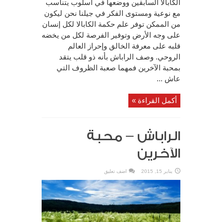
الكابالا السابقين ووضعها في أسلوب يتناسب
مع نوعية ومستوى الفكر في جيلنا نحن ليكون
من الممكن توفر علم حكمة الكابالا لكل إنسان
على وجه الأرض وتوفير الفرصة لكل من يخضه
قلبه على معرفة الخالق وإحراز العالم
الروحي. وصف الراباش بأنه ذو قلب يتقد
بمحبة الآخرين فمهما صعبة الظروف التي
عاش ...
أكمل القراءة »
الراباش – محبة
الآخرين
يناير 15, 2015
اضف تعليق