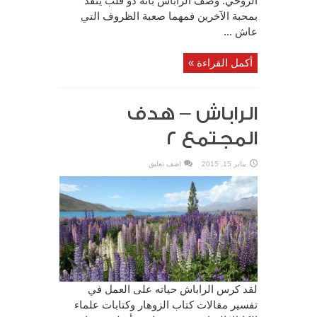
الروحي. وصف الراباش بأنه ذو قلب يتقد
بمحبة الآخرين فمهما صعبة الظروف التي
عاش ...
أكمل القراءة »
الراباش – هدف
المجتمع ٢
يناير 15, 2015
اضف تعليق
لقد كرس الراباش حياته على العمل في
تفسير مقالات كتاب الزوهار وكتابات علماء