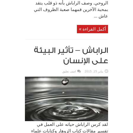
الروحي. وصف الراباش بأنه ذو قلب يتقد
بمحبة الآخرين فمهما صعبة الظروف التي
عاش ...
أكمل القراءة »
الراباش – تأثير البيئة
على الإنسان
يناير 15, 2015
اضف تعليق
لقد كرس الراباش حياته على العمل في
تفسير مقالات كتاب الزوهار وكتابات علماء