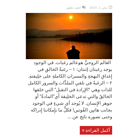
يناير 1, 2015
اضف تعليق
العالم الروحيُّ هوعالم رغبات. في الوجود
يوجد رغبتان إثنتان: ١ – رغبةُ الخالقِ في
إِغداقِ البهجةِ والمسراتِ الكاملةِ على خلِيقتهِ.
٢ – الرغبةُ في تلقيِ الملذَّات والسرور الكامل
للذات وهي “الإِرادة في التقبل” التيِ خلقها
الخالقُ والتيِ تدعى الخلِيقة أَي”المادةُ” أو
جوهر الإِنسان. لا يُوجد أي شيءٍ في الوجود
بجانب هاتيِن القُوتين! فكلُّ ما بإِمكاننا إِدراكه
وحتى تصوره ناتِج عن ...
أكمل القراءة »