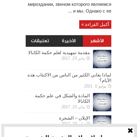
мироздании, звеном которого являемся
и мы. Однако с ее ...
أكمل القراءة »
الأشهر
الأخيرة
تعليقات
مقدمة تمهيدية لعلم حكمة الكابالا
يناير 23, 2017
لماذا يعاني الكثير من الناس من الاكتئاب هذه
الأيام؟
يوليو 6, 2021
المادة والشكل في علم حكمة
الكابالا
يناير 23, 2017
الإيلان – الشجرة
يناير 23, 2017