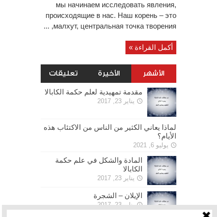
мы начинаем исследовать явления,
происходящие в нас. Наш корень – это
малхут, центральная точка творения, ...
أكمل القراءة »
الأشهر
الأخيرة
تعليقات
مقدمة تمهيدية لعلم حكمة الكابالا
يناير 23, 2017
لماذا يعاني الكثير من الناس من الاكتئاب هذه
الأيام؟
يوليو 6, 2021
المادة والشكل في علم حكمة
الكابالا
يناير 23, 2017
الإيلان – الشجرة
يناير 23, 2017