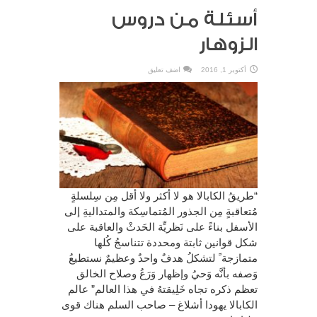
أسئلة من دروس
الزوهار
أكتوبر 1, 2016
اضف تعليق
“طريقُ الكابالا هو لا أكثر ولا أقل مِن سِلسلةٍ
مُتعاقبةٍ مِن الجذور المُتماسِكة والمتداليةِ إلى
الأسفل بناءً على نَظريِّة الحَدثْ والعاقبة على
شكل قوانين ثابتة ومحددة تتناسجُ كُلها
متمازجة ً لتشكلُ هدفٌ واحدٌ وعظيمٌ نستطيعُ
وَصفه بأنَّه وَحيُ وإظهار وَرَعُ وصلاح الخالق
تعظم ذكره تجاه خَلِيقتهُ في هذا العالم” عالم
الكابالا يهودا أشلاغ – صاحب السلم هناك قوى