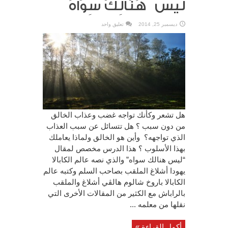
ليس هُنَالِكَ سِوَاهُ
ديسمبر 25, 2014
تعليق واحد
هل تشعر وكأنك تواجه غضب وعذاب الخالق
من دون سبب ؟ هل تتسائل عن سبب العذاب
الذي تواجهه؟ وأين هو الخالق ولماذا يعاملك
بهذا الأسلوب ؟ هذا الدرس مخصص لمقال
“ليس هنالك سواه” والذي نصه عالم الكابالا
يهودا أشلاغ الملقب بصاحب السلم وكتبه عالم
الكابالا باروخ شالوم هالڤي أشلاغ والملقب
بالراباش مع الكثير من المقالات الأخرى التي
نقلها من معلمه ...
أكمل القراءة »