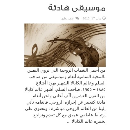
موسيقى هادئة
يناير 17, 2015
اضف تعليق
من أجمل النغمات الروحية التي تروي النفس
بالمحبة السامية أنغام وموسيقى من صاحب
السلم وعالم الكابالا الشهير يهودا أشلاغ –
١٨٨٥ – ١٩٥٥. صاحب السلم، أشهر عالم كابالا
من القرن العشرين ألّف أغاني ولحن أنغام
هادئة كتعبير عن إحرازه الروحي. فأنغامه تأتي
إلينا من العالم الروحي مباشرة ، وتحتوي على
إرتباط عاطفي عميق مع كل تقدم وتراجع
يختبره عالم الكابالا ...