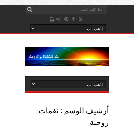
أرشيف الوسم :
نغمات
روحية