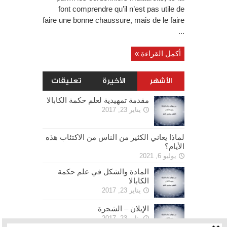
font comprendre qu’il n’est pas utile de
faire une bonne chaussure, mais de le faire
...
أكمل القراءة »
الأشهر
الأخيرة
تعليقات
مقدمة تمهيدية لعلم حكمة الكابالا
يناير 23, 2017
لماذا يعاني الكثير من الناس من الاكتئاب هذه
الأيام؟
يوليو 6, 2021
المادة والشكل في علم حكمة
الكابالا
يناير 23, 2017
الإيلان – الشجرة
يناير 23, 2017