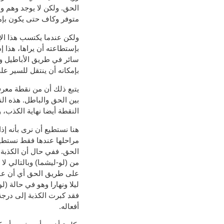
الحق. ولكن لا يوجد وهم و
متوفر وكاف حتى يكون بإمك
ولكن عندما يكتسب هذا الإ
بإستطاعته أن يراها، هذا إ
سائر في طريق الأباطيل و
بإمكانه أن ينتقل للسير ع
يتبع ذلك أن من نقطة معر
بين الحق والباطل. هذه ال
النقطة أيضا نهاية الكذب، 
هنا نستطيع أن نرى بأنه إذ
مراحلها عندها فقط نستطيع
الحق. ففي حال أن الكذبة
من (لو-ليشما) وبالتالي ل
على طريق الحق أي أن عمل
ليلا ونهارا وهو في حالة (
فقد كبرت الكذبة إلى درجة
أفعاله.