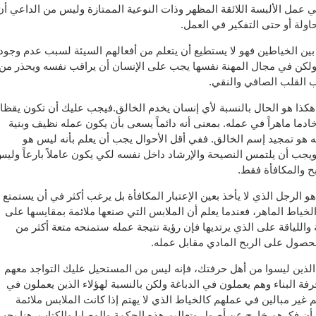
 عمل الألبسة اللائقة المظهر وذات النوعية الممتازة وليس من الداعي أن
ولة أو حتى التفكير في العمل.
 بين الخياطين فهو لا يستطيع أن يتعلم من أفعالهم السيئة لسبب عدم وجود
ن ولكن في مجال المهنة نفسها يجب على الإنسان أن يراقب نفسه ويحذر من
اب القلب الصافي والنقي.
ة هكذا هو الحال بالنسبة لأي إنسان يخدم الخالق.فيجب عليك أن تكون يقظا
دما ماهراً في عمله. بمعنى أنه دائماً يسعى بأن يكون عمله نظيف وبنية
هو تمجيد إسم الخالق. ففي أقل الأحوال يجب أن يعلم بأنه ليس هو
 ويجب أن يلتمس النصيحة والإرشاد داخل نفسه لكي يكون عاملاً بارعاً ولي
بح والمكافأة فقط.
هو الرجل الذي لا يأخذ بعين الإعتبار المكافأة بل يرغب أكثر في أن يستمتع
الخياط الماهر، فعندما يعلم أن الملابس التي صنعها ملائمة بمقايسها على
ة واللياقة على الذي يرتديها فإن رؤية نتيجة عمله ستمنحه متعة أكثر من
لحصول على الربح المادي مقابل عمله.
ء الذين ليسوا من أهل حرفتك، فإنه ليس من المستحيل عليك التواجد معهم
فة البناء وهم يعملون في الدباغة ولكن بالنسبة لهؤلاء الذين يعملون في
غير مبالين في عملهم كالخياط الذي لا يهتم إذا كانت الملابس ملائمة
أن فكرهم خارج عن أصول وتعاليم هذه الحكمة والوصايا والكتاب. هنا يجب