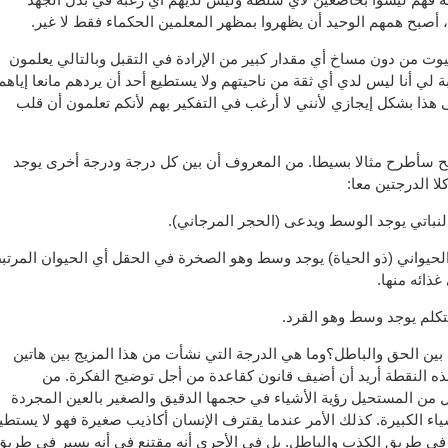
أصبح همهم الوحيد أن يظهروا بمظهر المعلمين الحكماء فقط لا غير.
فيوت من دون مساخ أي مقدار كبير من الإرادة في التقبل وبالتالي يعلمون
ة لي أنا ليس لدي أي ثقة من ناحيتهم ولا يستطيع أحد أن يردهم مانعا إياهم
 هذا بشكل إيجازي لأنني لا أرغب في التفكير بهم لأنكم تعلمون أن قلب
سأطرح مثالا بسيطا. من المعروف أن بين كل درجة ودرجة أخرى يوجد
 الدرجتين معا:
لنباتي يوجد الوسط ويدعى (الحجر المرجاني).
الحيواني (ذو الحياة) يوجد وسط وهو الصخرة في الحقل أي الحيوان المرتب
ذائه منها.
تكلم يوجد وسط وهو القرد.
بين الحق والباطل؟وما هي الدرجة التي نشأت من هذا المزيج بين هاتين
ذه النقطة أريد أن أضيف قانون كقاعدة من أجل توضيح الفكرة. من
من المستحيل رؤية الأشياء في حجمها الدقيق والصغير بالعين المجردة
اء الكبيرة. كذلك الأمر عندما يقترف الإنسان أكاذيب صغيرة فهو لا يستطي
 في طريق الكذب والباطل. بل في الأحرى أنه مقتنع في أنه يسير في طريق