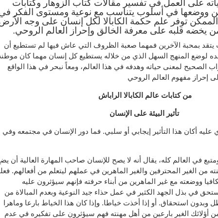
ته على العمل في تفسير مقالات كتاب الزوهار وكتابات
بقين ووضعها في أسلوب يتناسب مع نوعية ومستوى الفكر في
الممكن توفر علم حكمة الكابالا لكل إنسان على وجه الأرض
ن يخضه قلبه على معرفة الخالق وإحراز العالم الروحي.
 يتقد بمحبة الآخرين فمهما صعبة الظروف التي عاش فيها لم تستطيع أن
ده لوضع المنهج السهل الذي من خلاله يستطيع كل إنسان مهما كان موطنه
واب الصحيح لمعنى حياته وهدفه في هذا العالم، ومعاً نبحر في هذا الواقع
لى إحراز مفهوم العالم الروحي
من كتابات عالم الكابالا الراباش
تأثير البيئة على الإنسان
 عليه أكان هذا التأثير إيجابي أو سلبي. فما دور الإنسان في مجتمعه وفي
بع في العالم كله، يقال أنه لا يصح للإنسان صاحب المهارة العالية أن يض
ه من الغير المحترفين والغير الماهرين في عملهم ليتعلم من أفعالهم. فعل
افيا ووضعته مع غير الماهرين من أبناء حرفته فإنهم سيؤثرون عليه
ستحق في بذل الجهد الكثير في عمل حذاء جيد النوعية وبعدم المبالاة من
طل وبدون استحقاق. أو إذا أخذت خياطا. وإذا كان هذا الخياط بارعا وماهرا
 أؤلائك الغير بارعين من أهل مهنته فهم سيؤثرون على تفكيره في عدم