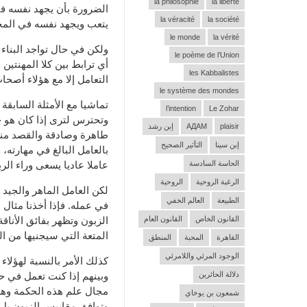
la philosophie
la liberté
الضرورة بأن يجهد نفسه في
la véracité
la société
يتعب ويجهد نفسه في المحا
le monde
la vérité
ولكن في حال تواجد البناء
le poème de l’Union
أي ترابط بين كلا المهنتي
les Kabbalistes
التعامل إلا مع هؤلاء أصح
le système des mondes
تماشيا مع الأمثلة السابق
l’intention
Le Zohar
وتحترس لترى إذا كان هو خا
plaisir
АДАМ
إبن رشد
طاهرة وصادقة والقصد منه 
إبن سينا
التأثير الصحيح
بالعامل البالغ في مهارته،
الحاسة السادسة
عاملا عاديا يسعى وراء الر
الرغبة الروحية
الروحية
لكن العامل الماهر والجيد 
الطبيعة
العالم الخفي
في عمله. فإذا أخذنا مثال 
القانون الخاص
القانون العام
الزبون وتظهر بفائق الأناق
المتعة التي سيجنيها من ا
القاهرة
المحبة
المنطق
الوجود المرئي واللامرئي
كذلك الأمر بالنسبة لهؤلا
دلالة الحائرين
وبينهم إذا كنت تعمل في حر
مجال علم هذه الحكمة وهم 
شمعون بن يوخاي
وتوافق مقاييس الزبون بل 