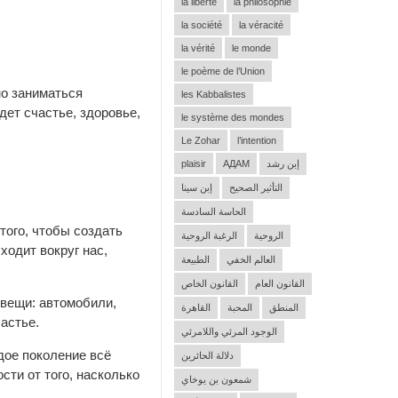
la liberté
la philosophie
la société
la véracité
la vérité
le monde
le poème de l’Union
но заниматься
les Kabbalistes
дет счастье, здоровье,
le système des mondes
Le Zohar
l’intention
إبن رشد
АДАМ
plaisir
التأثير الصحيح
إبن سينا
الحاسة السادسة
того, чтобы создать
الروحية
الرغبة الروحية
ходит вокруг нас,
العالم الخفي
الطبيعة
القانون العام
القانون الخاص
 вещи: автомобили,
المنطق
المحبة
القاهرة
астье.
الوجود المرئي واللامرئي
ждое поколение всё
دلالة الحائرين
сти от того, насколько
شمعون بن يوخاي