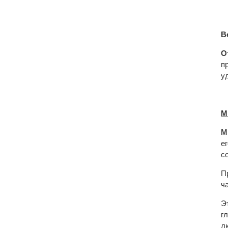
В
О
п
у
М
М
е
с
П
ч
Э
г
л