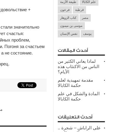
علم الكابالا
طبيعة الأزمة
удовольствие +
قرطبة
فرعون
مصر
كتاب الزوهار
موسى بن ميمون
и стали значительно
ует счастья:
يوسف
نفس الإنسان
ейных проблем,
и. Погоня за счастьем
أحدث المقالات
 а не состояние.
لماذا يعاني الكثير من
орец.
الناس من الاكتئاب هذه
الأيام؟
مقدمة تمهيدية لعلم
حكمة الكابالا
المادة والشكل في علم
حكمة الكابالا
من
أحدث التعليقات
على
الراباش – شجرة
..