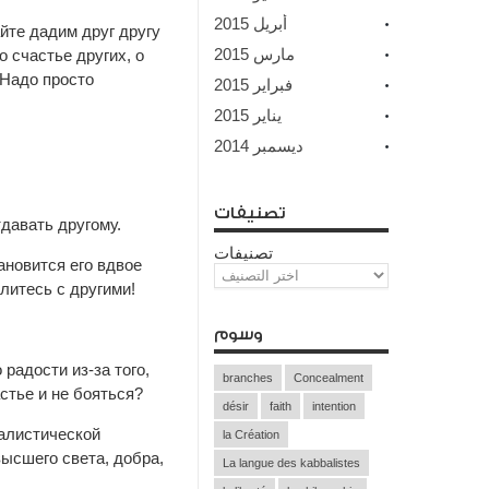
أبريل 2015
йте дадим друг другу
مارس 2015
 счастье других, о
 Надо просто
فبراير 2015
يناير 2015
ديسمبر 2014
تصنيفات
тдавать другому.
تصنيفات
тановится его вдвое
литесь с другими!
وسوم
радости из-за того,
branches
Concealment
стье и не бояться?
désir
faith
intention
алистической
la Création
высшего света, добра,
La langue des kabbalistes