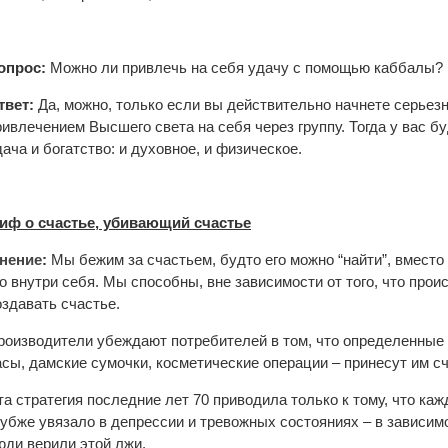
опрос:
Можно ли привлечь на себя удачу с помощью каббалы?
твет:
Да, можно, только если вы действительно начнете серьез
ривлечением Высшего света на себя через группу. Тогда у вас бу
дача и богатство: и духовное, и физическое.
иф о счастье, убивающий счастье
нение
:
Мы бежим за счастьем, будто его можно “найти”, вместо 
го внутри себя. Мы способны, вне зависимости от того, что проис
оздавать счастье.
роизводители убеждают потребителей в том, что определенные
асы, дамские сумочки, косметические операции – принесут им сч
та стратегия последние лет 70 приводила только к тому, что ка
лубже увязало в депрессии и тревожных состояниях – в зависимо
юди верили этой лжи.