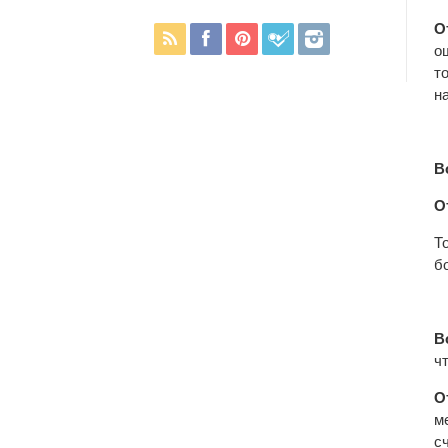
О
о
т
н
В
О
Т
б
В
ч
О
м
с