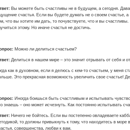
твет:
Вы можете быть счастливы не в будущем, а сегодня. Дава
щущение счастья. Если вы будете думать не о своем счастье, а о
ом, что вы хотите им дать, то почувствуете, что и вы счастливы.
аучиться этому. Но иначе счастья не достичь.
опрос:
Можно ли делиться счастьем?
твет:
Делиться в нашем мире – это значит отрывать от себя и о
огда как в духовном, если я делюсь с кем-то счастьем, у меня с
ольше. Это прекрасная возможность увеличить свое счастье! Де
опрос:
Иногда боишься быть счастливым и испытывать чувство 
то знаешь – оно может исчезнуть. Как постоянно испытывать сча
твет:
Ничего не бойтесь. Если вы постепенно овладеваете кабб
етодикой, то должны привыкнуть к тому, что находитесь в море 
частья, совершенства, любви к вам.