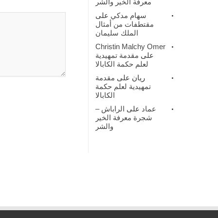
معرفة الخير والشر
سهام مدكي
على
مقتطفات من أمثال
الملك سليمان
Christin Malchy Omer
على
مقدمة تمهيدية
لعلم حكمة الكابالا
ريان
على
مقدمة
تمهيدية لعلم حكمة
الكابالا
عماد
على
الراباش –
شجرة معرفة الخير
والشر