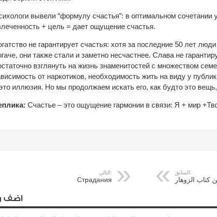
сихологи вывели “формулу счастья”: в оптимальном сочетании 
влеченность + цель = дает ощущение счастья.
огатство не гарантирует счастья: хотя за последние 50 лет люд
огаче, они также стали и заметно несчастнее. Слава не гарантир
остаточно взглянуть на жизнь знаменитостей с множеством сем
ависимость от наркотиков, необходимость жить на виду у публик
 это иллюзия. Но мы продолжаем искать его, как будто это вещь,
еплика:
Счастье – это ощущение гармонии в связи: Я + мир +Тв
السابق:
التالي:
 كتاب الزوهار
Страдания
اضف ر