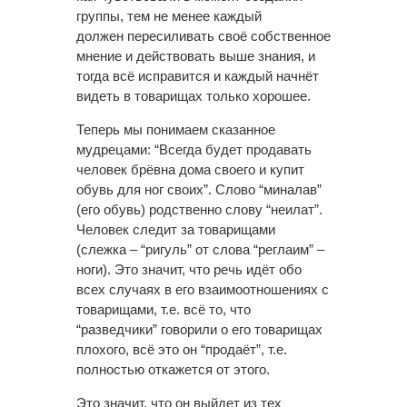
группы, тем не менее каждый
должен пересиливать своё собственное
мнение и действовать выше знания, и
тогда всё исправится и каждый начнёт
видеть в товарищах только хорошее.
Теперь мы понимаем сказанное
мудрецами: “Всегда будет продавать
человек брёвна дома своего и купит
обувь для ног своих”. Слово “миналав”
(его обувь) родственно слову “неилат”.
Человек следит за товарищами
(слежка – “ригуль” от слова “реглаим” –
ноги). Это значит, что речь идёт обо
всех случаях в его взаимоотношениях с
товарищами, т.е. всё то, что
“разведчики” говорили о его товарищах
плохого, всё это он “продаёт”, т.е.
полностью откажется от этого.
Это значит, что он выйдет из тех