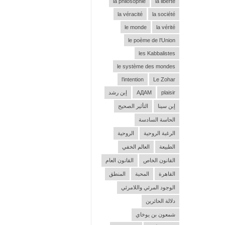
la philosophie
la liberté
la véracité
la société
le monde
la vérité
le poème de l’Union
les Kabbalistes
le système des mondes
l’intention
Le Zohar
plaisir
АДАМ
إبن رشد
إبن سينا
التأثير الصحيح
الحاسة السادسة
الرغبة الروحية
الروحية
الطبيعة
العالم الخفي
القانون الخاص
القانون العام
القاهرة
المحبة
المنطق
الوجود المرئي واللامرئي
دلالة الحائرين
شمعون بن يوخاي