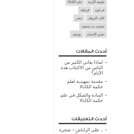
طبيعة الأزمة
علم الكابالا
فرعون
قرطبة
كتاب الزوهار
مصر
موسى بن ميمون
نفس الإنسان
يوسف
أحدث المقالات
لماذا يعاني الكثير من
الناس من الاكتئاب هذه
الأيام؟
مقدمة تمهيدية لعلم
حكمة الكابالا
المادة والشكل في علم
حكمة الكابالا
أحدث التعليقات
..
على
الراباش – شجرة