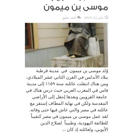
موسى بن ميمون
يناير 11, 2015
اضف تعليق
وُلد موسى بن ميمون في مدينة قرطبة
ببلاد الأندلس في القرن الثاني عشر الميلادي،
ومن هناك انتقلت عائلته سنة ١١٥٩ إلى مدينة
فاس في المغرب العربي حيث درس هناك في
جامعة القرويين وبعدها إنتقل إلى الأراضي
المقدسة ولكن في نهاية المطاف إستقر مع
عائلته في مصر والتي عاش فيها حتى وفاته.
لقد عمل موسى بن ميمون في مصر كنقيباً
للطائفة اليهودية، وطبيباً لصلاح الدين
الأيوبي، ولعائلته إذ كان ...