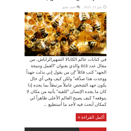
مايو 12, 2015
اضف تعليق
في كتابات عالم الكابالا الشهيرالراباش، من
مقال عدد ٥٤٥ والذي بعنوان “العمل ونتيجة
الجهد” كتب قائلاً “إن من يقول إني بذلت جهداً
ووجدت هذا صدِّقه” ولكن كيف وفي أي حال
يكون جهد الشخص عاملاً مرتبطاً بما يجده إذا
كان ما يجده الإنسان “كلقية” يأتيه من مكان لا
يتوقعه؟ كيف يصبح العالم الأعلى ظاهراً لي
كمكان أبحث فيه لأجد ما أستطيع ...
أكمل القراءة »