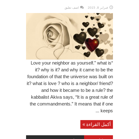
فبراير 8, 2015
اضف تعليق
“Love your neighbor as yourself.” what is
it? why is it? and why it came to be the
foundation of that the universe was built on
it? what is love ? who is a neighbor/ friend?
and how it became to be a rule? the
kabbalist Akiva says, “It is a great rule of
the commandments.” It means that if one
keeps ...
أكمل القراءة »