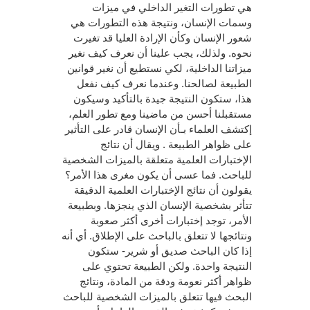
هي تطورات التغير الداخلي في ميزات
وسمات الإنسان، ونتيجة هذه التطورات هي
شعور الإنسان وكأن الإرادة العليا قد تغيرت
نحوه. ولذلك، يجب علينا أن نعرف كيف نغير
ميزاتنا الداخلية، لكي نستطيع أن نغير قوانين
الطبيعة لصالحنا. وعندما نعرف كيف نفعل
هذا، ستكون النتيجة جيدة بالتأكيد وسيكون
مستقبلنا أحسن من ماضينا ومع تطور العلم،
إكتشف العلماء بـأن الإنسان قادر على التأثير
على ظواهر الطبيعة . ويقال أن نتائج
الإختبارات العلمية متعلقة بالميزات الشخصية
للباحث. فما عسى أن يكون مغرى هذا الأمر؟
يقولون أن نتائج الإختبارات العلمية الدقيقة
تتأثر بشخصية الإنسان الذي ينجزها. وبطبيعة
الأمر، توجد إختبارات أخرى أكثر صعوبة
ونتائجها لا تتعلق بالباحث على الإطلاق. أي أنه
إذا كان الباحث صديق أو شرير- ستكون
النتيجة واحدة. ولكن الطبيعة تحتوي على
ظواهر أكثر نعومة ودقة من المادة، ونتائج
البحث فيها تتعلق بالميزات الشخصية للباحث