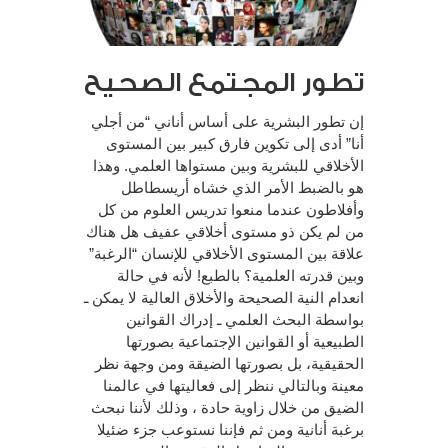
تطور المجتمع الصحيح
إن تطور البشرية على أساس أناني “من أجلي
أنا” أدى إلى تكوين فارق كبير بين المستوى
الأخلاقي للبشرية وبين مستواها العلمي. وهذا
هو بالضبط الأمر الذي خشاه أريسطاطل
وأفلاطون عندما منعوا تدريس العلوم من كل
من لم يكن ذو مستوى أخلاقي عفيف هل هناك
علاقة بين المستوى الأخلاقي للإنسان “الرغبة”
وبين قدرته العلمية؟ بالطبع! لأنه في حالة
انعدام النية الصحيحة والأخلاق العالية لا يمكن ـ
بواسطة البحث العلمي ـ إدراك القوانين
الطبيعية أو القوانين الإجتماعية بصورتها
الحقيقية، بل بصورتها الضيقة ومن وجهة نظر
معينة وبالتالي ننظر إلى فعاليتها في عالمنا
الضيق من خلال زاوية حادة ، وذلك لأننا نبحث
برغبة أنانية ومن ثم فإننا نستوعب جزء ضئيلا