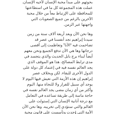
بحوثهم على مبدأ محبة الإنسان لأخيه الإنسان.
عملت هذه المجموعة كل ما في استطاعتها
للمحافظة على الإرتباط معاً من خلال محبة
الآخرين بالرغم من جميع الصعوبات التي
واجهتها عبر الزمن.
وها نحن الآن وبعد أربعة آلاف سنة من زمن
سيدنا إبراهيم نجد أنفسنا في عصر قد
تضاخمت فيه “الأنا” وتعاظمت إلى أقصى
درجاتها وها هي الآن تدفع الجميع ونحن معهم
أيضاً لبناء برج بابل الحديث والذي يتجسد في
مدى ترابط المصالح، هذا هو الموقف الذي
يجد العالم نفسه فيه في إعتماد كل دولة على
الدول الأخرى للبقاء. لكن وبخلاف عصر
إبراهيم إن هذه الأزمة التي نعيش فيها اليوم لا
يوجد أي سبيل للفرار ولا للنجاة منها. اليوم
وأكثر من أي زمان مضى يجد العالم نفسه في
حاجة ماسة إلى طريقة تساعده في التعامل
مع درجة أنانية الإنسان التي إستولت على
العالم والتي ستؤدي إلى تخريبه. وها نحن الآن
الأمة التي وُجدت وتأسست على قانون محبة