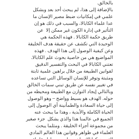
بالخالق.
بالإضافة إلى هذا، لم يبحث أحد بعد وبشكل
علمي في إمكانيات ضبط مصير الإنسان ما
عدا علماء الكابالا، والسبب في ذلك هو إن
التأثير في إدارة الكون غير ممكن إلا عن
طريق حكمة الكابالا . فهذه الحكمة هي
الوحيدة التي تكشف عن حقيقة هدف الخليقة
وعن كيفية الوصول إلى هذا الهدف . فهذه
المواضيع هي من خاصية بحوث علم الكابالا.
تعتني الكابالا في البحث والتفسير الدقيق
لقوانين الطبيعة من خلال براهين علمية ثابتة
ومثبتة وتوفر للإنسان الوسائل التي تساعده
في تغيير نفسه عن طريق تبني سمات الخالق
وبالتالي إيجاد التوازن مع الطبيعة ومحيطه من
حوله. الهدف هو بسيط وواضح – وهو الوصول
إلى حياة السعادة والطمأنينة أي الوصول إلى
الحياة الكاملة والأبدية ، وهذا ما يبحث عنه
الجميع في عالمنا هذا والذي يشكل جزء صغير
من مجموعة أجزاء الخليقة . ومثلما يبحث
العلماء في ظواهر وقوانين هذا العالم المادي