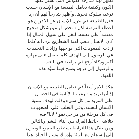
يُظهر لهم شارحاً القوانين التي يَسير عليها
الكون وكيفية تعامل الطبيعة مع الإنسان حسب
نوعية سلوكه نحوها. وأظهر شارحاً لهم أن رد
فعل الطبيعة في عزل الإنسان عن الآخرين هو
إعطاء الفرصة لكل شخص لينمو بشكل صحيح
معتمداً على نفسه، لنقل على سبيل المثال إذا
كان الإنسان يلعب لعبة الشطرنج نرى أنه كلما
زادت الصعوبات التي يواجهها وزادت التحديات
في الوصول إلى الهدف كلما حصل على مهارة
أكثر وذكاء أرفع في براعته في اللعب
والوصول إلى درجة يصبح فيها سيّد هذه
اللعبة.
هكذا الأمر أيضاً في تعامل الطبيعة مع الإنسان
إذ أنها تزيد من رغباتنا الأنانية في الحصول
على المزيد من كل شيء وذلك لهدف تنمية
الإنسان لنفسه. وفي التغلب على الصعوبات
في كل مرحلة من مراحل نمو “الأنا” فيه
يتلاشى حائط العزلة بين أبناء البشر وبالتالي
ومن خلال هذا الترابط يستطيع الجميع الوصول
إلى إنسجام مع البيئة وإدراك مسار الحياة. هذا