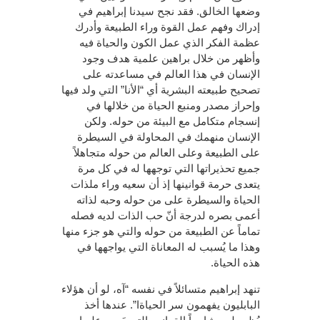
وضعها الخالق. فقد نجح سيدنا إبراهيم في
إدراك وفهم عمل القوة وراء الطبيعة وأدرك
عظمة الفكر الذي عمل الكون والحياة فيه
وأظهر من خلال براهين علمية هدف وجود
الإنسان في هذا العالم في مساعدته على
تصحيح طبيعته البشرية أي “الأنا” التي ولد فيها
وإحراز مصدر ومنبع الحياة من خلالها في
إنسجام متكامل مع البيئة من حوله. ولكن
الإنسان منهمك في المحاولة في السيطرة
على الطبيعة وعلى العالم من حوله متجاهلاً
جميع تحذيراتها التي توجهها له في كل مرة
يتعدى حرمة قوانينها إذ أن سعيه وراء ملذات
الحياة والسيطرة على من حوله وحبه لذاته
أعمى بصره لدرجة أنّ حب الذات لديه فصله
تماماً عن الطبيعة من حوله والتي هو جزء منها
وهذا ما يُسبب له المعاناة التي يواجهها في
هذه الحياة.
تنهد إبراهيم متسائلاً في نفسه “آه، لو أن هؤلاء
البابليون يفهمون سر الحياةا”. عندها أخذ