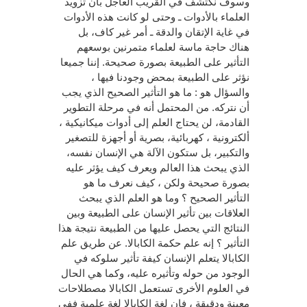
وسوف نكتشف في القريب العاجل بأن تزويد
العلماء بالأدوات ـ وحتى لو كانت هذه الأدوات
في غاية الإتقان والدقة ـ أمر غير كاف، بل
هناك حاجة ماسة لعلماء متمرنين بوسعهم
التأثير على الطبيعة بصورة صحيحة. إننا جميعا
نؤثر على الطبيعة بمحض وجودنا فيها ،
والسؤال هو : ما هو التأثير الصحيح الذي يجب
أن نتركه. من المحتمل أنه في مرحلة التطوير
القادمة، لن يحتاج العلم إلى أدوات ميكانيكية ،
ألكترونية ، كهربائية، بصرية أو أجهزة للتصغير
والتكبير، بل ستكون الآلة هي الإنسان نفسه،
الذي يبحث هذا العالم ويعرف كيف يؤثر عليه
بصورة صحيحة ولكن ، كيف نعرف ما هو
التأثير الصحيح ؟ وما هو العلم الذي يبحث
العلاقات بين تأثير الإنسان على الطبيعة وبين
النتائج التي يحصل عليها من الطبيعة نتيجة هذا
التأثير ؟ إنه علم حكمة الكابالا. عن طريق علم
الكابالا يتعلم الإنسان كيفة تأثير سلوكه في
الوجود من حوله وتأثيره عليه، وكما هي الحال
في العلوم الأخرى تستعمل الكابالا مصطلاحات
معينة ودقيقة ، فإن لغة الكابالا لغة علمية ففي