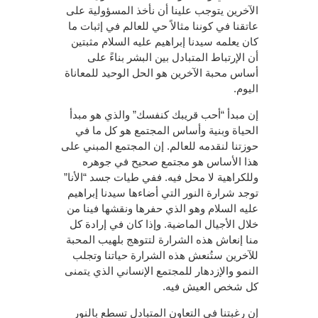
الآخرين يتوجب علينا أن نأخذ المسؤولية على
عاتقنا في كوننا مثالاً حي للعالم في إثبات ما
كان يعلمه سيدنا إبراهيم عليه السلام مثبتين
أن الإرتباط المتبادل بين البشر بناءً على
أساس محبة الآخرين هو الحل الوحيد للمعاناة
اليوم.
إن مبدأ “أحب قريبك كنفسك” والذي هو مبدأ
الحياة وبنية وأساس المجتمع هو كل ما في
حوزتنا لنقدمه للعالم. إن المجتمع المبني على
هذا الأساس هو مجتمع صحيح في جوهره
وللكراهية لا محل فيه. ففي طيات جسد “الأنا”
توجد شرارة النور التي أضاءها سيدنا إبراهيم
عليه السلام وهو الذي حفرها ونقشها فينا من
خلال الأجيال الماضية. وإذا كان في إرادة كل
منا إنعاش هذه الشرارة لتتوهج بلهيب المحبة
للآخرين ستُنعش هذه الشرارة حياتنا وتجلب
النمو والإزدهار للمجتمع الإنساني الذي يتمنى
كل شخص العيش فيه.
إن رغبتنا في التعاون المتبادل تسطع بالنور