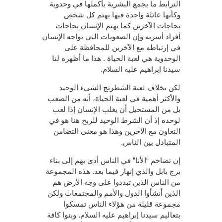
الترابط ما يجمع البشرية بأكملها في وحدوية
وكأنها عائلة واحدة فيها يهتم كل شخص
بحاجات الآخرين كما يهتم الإنسان بحاجات
أفراد أسرته وإن الصعوبات التي تواجه الإنسان
في إرتباطه مع الآخرين للمحافظة على
الوحدوية هي لعبة الحياة . هذا ما أظهره لنا
سيدنا إبراهيم عليه السلام.
لكن بخلاف لعبة الشطرنج الشيء الوحيد
والأكثر أهمية في لعبة الحياة، أنه من الصعب
بل من المستحيل أن يغلب الإنسان إذا لعب
لوحده إذ أن الشرط الوحيد للربح هنا هو في
التعاون مع الآخرين وهذا هو معنى التضامن
المتبادل بين الناس.
إن تضاخم “الأنا” في الناس أدى بهم إلى بناء
برج بابل والذي إنهار فيما بعد. هذه المجموعة
من الناس الذين تبددوا على وجه الأرض هم
الذين أنشأوا الدول والأمم والمجتمعات ولكن
مجموعة قليلة من هؤلاء الناس تمسكوا
بتعاليم سيدنا إبراهيم عليه السلام. وبنوا كافة