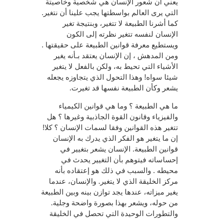
يعني أن شعور الإنسان هي شخصية وخاصيتة
التي يرى العالم بواسطتها يجب علينا أن نتغير.
كما أشرنا الطبيعة لا تتغير، وبنتيجة تغير
الإنسان لنفسه تتغير نظرته إلى الكون
ويستطيع معرفة قوانين الطبيعة على حقيقتها .
ومن المدهش ، إن الإنسان يعتقد بـأنه يغير
الأشياء التي تحيط به، ولكن بالفعل لا يتغير
شيئا سواه! وهذا التحول الذي يتجاوزه يجعله
يشعر وكأن الطبيعة نفسها قد تغيرت.
ما هي الطبيعة ؟ وما هي قوانين الكيمياء
والفيزياء وقانون القوة الجاذبية وغيرها ؟ هل
تتغير هذه القوانين وفقا لسمات الإنسان ؟ كلا!
إن ما يتغير هو الفكر الذي يدرك به الإنسان
قوانين الطبيعة. الإنسان يشعر بتغيير في
إحساساته فيتوهم بأن التغيير يحدث في
محيطه . والسبب في ذلك هو إعتقاده بأنه
مركز الخليقة الذي لا يتغير. والإنسان، عندما
يغير ميزاته، عندها يجد توازن بينه وبين الطبيعة
من حوله، ويشعر بهذا بصورة واضحة وجلية.
والتطورات الوحيدة التي تحصل في الخليقة