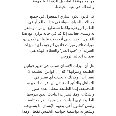
من مجموعة التفاصيل الدقيقة والمهمة
والفعالة في بنية محيطنا.
كل قانون يكون ساري المفعول في جميع
مجالات الحياة، سواء في هذا العالم أو في
العالم الروحي. ولكننا نستطيع أن نراه ونشعر
به وبمدى فعاليته إذا كنا في حالة توازن مع هذا
القانون . وهذا يعني أنه يجب علينا أن نكون ذو
ميزات تلائم ميزات قانون الوجود، أي : ميزات
الغيرية أي “حب الغير” والعطاء، فهذه هي
صفات العالم الروحي.
هل أن ميزات الإنسان تسبب في تغيير قوانين
الطبيعة وميزاتها؟ كلا! إن قوانين الطبيعة لا
تتغير أبداً، وكذلك لا يحدث أي تغيير في
التفاعل والتأثير المتبادل بين قوات الطبيعة
المختلفة، إنما الطبيعة تتجلى بعدة صور
وأشكال، وفقا لميزات الباحث الذي يدرسها .
الطبيعة ترى للباحث من وجهة نظر مختلفة
وليس كقانون آخر. يتفهم الإنسان ما يستوعبه
ويشعر به بواسطة حواسه الخمس فقط ، وهذا