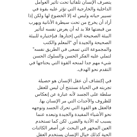
يتصرف الإنسان تلقائيا تحت تأثير العوامل
الداخلية والخارجية التي تؤثر عليه بقوة في
تسيير حياته وليس له إلا الخضوع لها ولكن إذا
أراد أن يخرج من تحت سيطرة الأنانية ويهرب
من قبضتها فلا بد له أن يعرض نفسه لتأثير
البيئة الصحيحة التي إختارها. فبإختياره للبيئة
الصحيحة والجيدة أي “المعلم والكتب
والمجموعة التي تسعى في الطريق نفسه”
لتملي عليه الفكر الحسن والسلوك الحسن
شيء مهم جدا لمنحه القوة التي يحتاجها في
التقدم نحو الهدف.
في إكتشاف أن عقل الإنسان هو حصيلة
تجربته في الحياة نستنتج أن ليس للعقل
سلطة على الجسد لأنه عبارة عن إنعكاس
للظروف والأحداث التي مر الإنسان بها.
فالعقل هو القوة التي تحرك الجسد وتوجهه
نحو الأشياء المفيدة والجيدة وتبعده عنما
يسبب له الأذية والضرر. لكن كما تستخدم
العين المجهر في البحث عن أصغر الكائنات
الحية كذلك خيال الإنسان يستخدم العقل