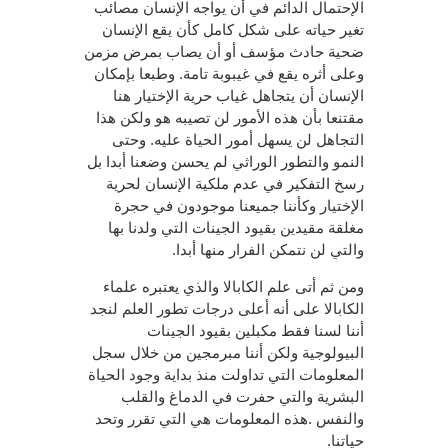
الإحتمال الدائم في أن يواجه الإنسان مصائب
تغير حياته على شكل كامل كأن يقع الإنسان
ضحية حادث مؤسف أو أن يصاب بمرض مزمن
وعلى أثره يقع في غيبوبة تامة. وطبعا بإمكان
الإنسان أن يتجاهل غياب حرية الإختيار هنا
مقتنعا بأن هذه الأمور لن تصيبه هو ولكن هذا
التجاهل لن يسهل أمور الحياة عليه. وحتى
النمو والتطور الوراثي لم يحسن وضعنا أبدا بل
رسخ التفكير في عدم ملكية الإنسان لحرية
الإختيار وكأننا جميعنا موجودون في حجرة
مغلقة مقيدين بقيود الجينات التي ولدنا بها
والتي لن نتمكن الفرار منها أبدا.
ومن ثم أتى علم الكابالا والذي يعتبره علماء
الكابالا على أنه أعلى درجات تطور العلم لنجد
أننا لسنا فقط مكبلين بقيود الجينات
البيولوجية ولكن أننا مبرمجين من خلال سجل
المعلومات التي تداولت منذ بداية وجود الحياة
البشرية والتي حفرت في الدماغ والقلب
والنفس .هذه المعلومات هي التي تقرر وتحد
حياتنا.