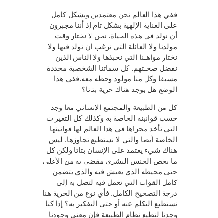
ففي هذا العالم نحن معتمدين وبشكل كامل
على العناية الإلهية بشكل تام إذ أننا مجبرون
أن نولد في هذه الحياة. نحن لا نختار وقت
مولدنا ولا العائلة التي نرغب أن نولد فيها ولا
نختار مواهبنا التي نحبذها ولا الناس الذين
نفضل صحبتهم. كل سماتنا الشخصية محددة
مسبقا وكل منا مولود وحظه معه.ففي هذا
الوضع هل يوجد هناك حرية بتاتا؟
كل من الطبيعة والمجتمع الإنساني معا وجد
حسب قوانينه الخاصة به وكذلك كل التغيرات
التي تأخذ مجراها في هذا العالم لها قوانينها
الخاصة أيضا والتي لا نستطيع تجاوزها. ليس
هناك شيء يعتمد على الإنسان بتاتا ولكن كل
ما يخص الجنس البشري مقضي به من الأعلى
حتى محيطه الذي يعيش فيه والذي يتضمن
كامل القوات التي تعمل فيه لتصل به إلى
درجة التصحيح الكامل. فأي نوع من الحرية هنا
نستطيع التكلم عنه أو حتى التفكير به؟ إذا كنا
وجدنا لنطيع نظام الطبيعة فإن معنى وجودنا