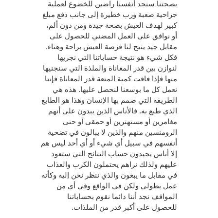
بصحتنا سنجد أنفسنا راضين للخضوع لعملية
جراحية صعبة ورب خطيرة إلى جانب دفع مبلغ
كبير لهدف العيش بصحة جيدة ومن دون ألم،
أو نوافق على العمل المضني للحصول على
مقابل جيد يتيح لنا فرصة العيش براحة وهناء.
فكل شيء هو نتيجة حساباتنا التي نجريها
لنوازن بين قدر المعاناة والملذة التي سنجنيها
منها فإذا فاقت كمية المتعة قدر المعاناة فإننا
نعمل كل ما بوسعنا لنحصل عليها. هذه هي
الطريقة التي صمم بها الإنسان وهذا هو الطابع
الذي طبع به. فالأناس الذين يبدون على أنهم
مغامرين أو مستهترين أو حمقى أو حتى
الرومنسين منهم والذين لا يبالون في تضحية
أنفسهم في سبيل أي شيء أو أي أحد ليس هم
إلا أناس يجيدون حساب النتائج التي ستعود
عليهم ولذلك نراهم يحتملون الكرب والعذاب
في مقابل ما يبغون والذي ننظر نحن إليه وكأنه
عمل بطولي ولكن في الواقع وفي أي من
المواقف نجد أننا دائما نقوم بحساباتنا
للحصول على أكبر قدر من الملذات.