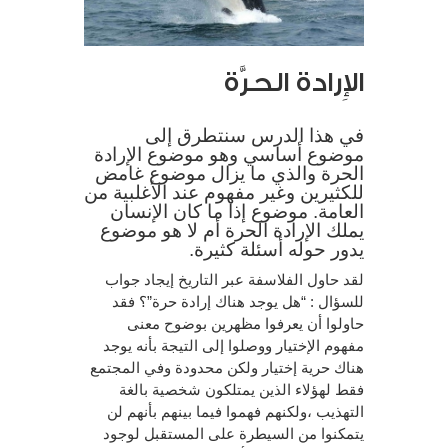
الإِرادة الحرَّة
في هذا الدرس سنتطرق إلى
موضوع أساسي وهو موضوع الإرادة
الحرة والذي ما يزال موضوع غامض
للكثيرين وغير مفهوم عند الأغلبية من
العامة. موضوع إذا ما كان الإنسان
يملك الإرادة الحرة أم لا هو موضوع
يدور حوله أسئلة كثيرة.
لقد حاول الفلاسفة عبر التاريخ إيجاد جواب
للسؤال : “هل يوجد هناك إرادة حرة”؟ فقد
حاولوا أن يعرفوا مظهرين بوضوح معنى
مفهوم الإختيار ووصلوا إلى التيجة بأنه يوجد
هناك حرية إختيار ولكن محدودة وفي المجتمع
فقط لهؤلاء الذين يمتلكون شخصية بالغة
التهذيب ،ولكنهم فهموا فيما بينهم بأنهم لن
يتمكنوا من السيطرة على المستقبل لوجود