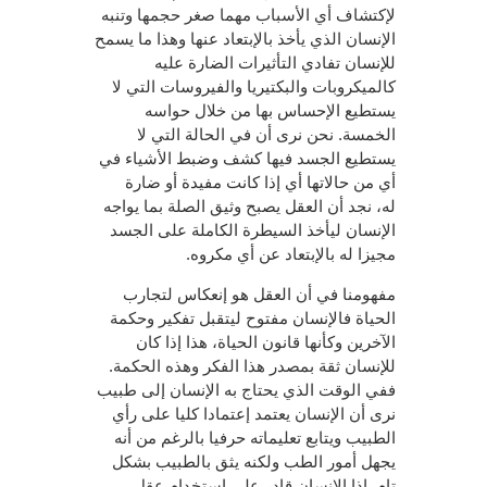
لإكتشاف أي الأسباب مهما صغر حجمها وتنبه
الإنسان الذي يأخذ بالإبتعاد عنها وهذا ما يسمح
للإنسان تفادي التأثيرات الضارة عليه
كالميكروبات والبكتيريا والفيروسات التي لا
يستطيع الإحساس بها من خلال حواسه
الخمسة. نحن نرى أن في الحالة التي لا
يستطيع الجسد فيها كشف وضبط الأشياء في
أي من حالاتها أي إذا كانت مفيدة أو ضارة
له، نجد أن العقل يصبح وثيق الصلة بما يواجه
الإنسان ليأخذ السيطرة الكاملة على الجسد
مجيزا له بالإبتعاد عن أي مكروه.
مفهومنا في أن العقل هو إنعكاس لتجارب
الحياة فالإنسان مفتوح ليتقبل تفكير وحكمة
الآخرين وكأنها قانون الحياة، هذا إذا كان
للإنسان ثقة بمصدر هذا الفكر وهذه الحكمة.
ففي الوقت الذي يحتاج به الإنسان إلى طبيب
نرى أن الإنسان يعتمد إعتمادا كليا على رأي
الطبيب ويتابع تعليماته حرفيا بالرغم من أنه
يجهل أمور الطب ولكنه يثق بالطبيب بشكل
تام. إذا الإنسان قادر على استخدام عقل