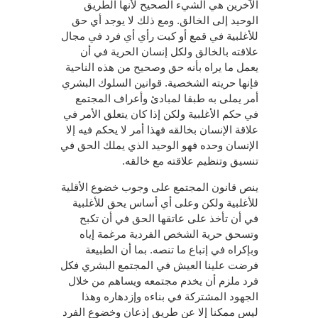
الآخرين هي الشيء الصحيح لأنها الطريق
الوحيد إلى الخالق. ومع ذلك لا يوجد أي حق
للأغلبية في قمع أو كبت رأي أي فرد في مجال
علاقته بالخالق ولكل إنسان الحرية في أن
يعمل ما يراه بأنه حق وصحيح من هذه الناحية
فإنها حريته الشخصية. قوانين السلوك البشري
أمر يملى به طبقا لمبادئ وأعراف المجتمع
في حكم الأغلبية ولكن إذا كان يتعلق الأمر في
علاقة الإنسان بخالقه فهذا أمر لا يحكم فيه إلا
الإنسان وحده فهو الوحيد الذي يملك الحق في
تنسيق وتنظيم علاقته مع خالقه.
ينص قانون المجتمع على وجوب خضوع الأقلية
للأغلبية ولكن وعلى أي أساس يحق للأغلبية
في أن تأخذ على عاتقها الحق في أن تكبح
وتسحق حرية الشخص الفردية مرغمة إياه
وبإكراه في إتباع ما تنصه. بما أن الطبيعة
فرضت علينا العيش في المجتمع البشري فكل
فرد ملزم أن يخدم مجتمعه ويساهم من خلال
الجهود المشتركة في بناءه وإزدهاره وهذا
ليس ممكنا إلا عن طريق إذعان وخضوع الفرد