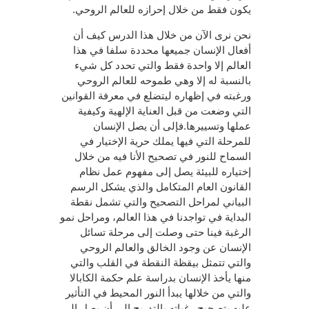
يكون فقط من خلال إحرازه للعالم الروحي.
نحن نرى الآن من خلال هذا الدرس كيف أن
أفعال الإنسان جميعها محددة سلفا في هذا
العالم إلا واحدة فقط والتي تحدد كل شيء
بالنسبة له إلا وهي طموحه للعالم الروحي
ورغبته في إظهاره ليتضلع في معرفة القوانين
التي وضعت من قبل العناية الإلهية وكيفية
عملها وتسييرها.فإلى أن يصل الإنسان
للمرحلة التي فيها يملك حرية الإختيار في
السماح للنور في تصحيح الأنا فيه من خلال
إختياره للبيئة يصل إلى مفهوم عمل نظام
القانون العام المتكامل والذي يشكل الرسم
البياني لمراحل التصحيح والتي تشمل نقطة
البداية في تواجدنا في هذا العالم، ومراحل نمو
الرغبة فينا حتى وصلت إلى مرحلة تسائل
الإنسان عن وجود الخالق والعالم الروحي
والتي تتمثل بيقظة النقطة في القلب والتي
منها يأخذ الإنسان بدراسة علم حكمة الكابالا
والتي من خلالها يبدأ النور المحيط في التأثير
عليه بتصحيح رغباته بالتدريج إلى أن يصل إلى