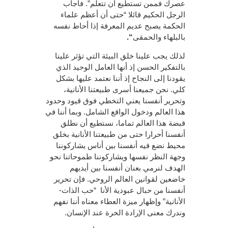
عصرك فممن تستطيع أن تتعلم”. فأجاب
الرجل الحكيم قائلا “حتى أن أعظم علماء
الحكمة يصبح عديم المعرفة إذا أحاط نفسه
بالبلهاء والحمقى
“.
لذلك يجب علينا خلق البيئة التي تؤثر علينا
بالتفكير الحسن إذ أنها العامل الوحيد الذي
يقودنا إلى النجاح إذ أننا نعتمد عليها بشكل
كلي. نحن جميعنا أسرى طبيعتنا الأنانية،
وتحرير أنفسنا يعني التخطي فوق قيود وحدود
هذا العالم ودخول الواقع الشامل. وبما أننا في
قبضة هذا العالم تماما، نستطيع أن نطلق
أنفسنا أحرارا حتى من طبيعتنا الأنانية بخلق
محيط نضع فيه أنفسنا بين أناس يشاركوننا
وجهة النظر نفسها ويشاركوننا طموحاتنا نحو
الهدف لنرمي بعنان أنفسنا بين أيديهم
خاضعين لقوانين العالم الروحي. فإن تحرير
أنفسنا من حبال عبودية الأنا “حب الذات-
الأنانية” وإظهار ميزة العطاء معناه أننا نفهم
وندرك معنى الإرادة الحرة عند الإنسان.