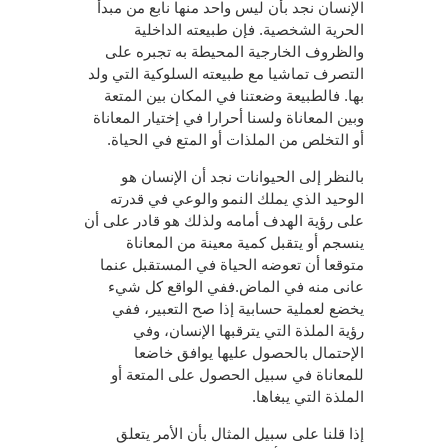
الإنسان نجد بأن ليس واحد منها نابع من مبدأ
الحرية الشخصية. فإن طبيعته الداخلية
والظروف الخارجية المحيطة به تجبره على
التصرف تماشيا مع طبيعته السلوكية التي ولد
بها. فالطبيعة وضعتنا في المكان بين المتعة
وبين المعاناة ولسنا أحرارا في إختيار المعاناة
أو التخلص من الملذات أو المتع في الحياة.
بالنظر إلى الحيوانات نجد أن الإنسان هو
الوحيد الذي يملك النمو والوعي في قدرته
على رؤية الهدف أمامه ولذلك هو قادر على أن
ينسجم أو يتقبل كمية معينة من المعاناة
متوقعا أن تعوضه الحياة في المستقبل عنما
عانى منه في الماض.ففي الواقع كل شيء
يخضع لعملية حسابية إذا صح التعبير، ففي
رؤية الملذة التي يترقبها الإنسان، وفي
الإحتمال بالحصول عليها يوافق خاضعا
للمعاناة في سبيل الحصول على المتعة أو
الملذة التي يبغاها.
إذا قلنا على سبيل المثال بأن الأمر يتعلق