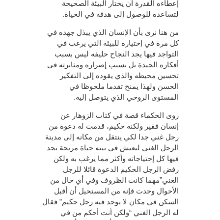
إعطاءه القدرة أن يختار البيئة الصحيحة
لتساعده للوصول إلى هدفه في الحياة.
من هنا نرى بأن الإنسان الذي يبذل جهده في
كل مرة في إختياره للبيئة التي يرغب في
التواجد فيها يجد النجاح حليفه ليس بسبب
أفكاره الجيدة بل بسبب إصراره ومثابرته في
تحسين محيطه والذي يقوده إلى التفكير
الحسن ولهذا يمنح تقدما ملحوظا في
المستوى الروحي الذي يتوصل إليه.
روى الحكماء قصة في كتاب الزوهار عن
إنسان فقير ولكنه حكيم، قدمت له دعوة من
رجل غني جدا لكي ينتقل من مكانه إلى مدينة
الرجل الغني ليعيش في بيته حياة مريحة يجد
فيها كل إحتياجاته وأكثر مما يرغب به ولكن
رفض الرجل الحكيم الدعوة قائلا للرجل
الغني”مهما كانت الظروف وفي أي حال من
الأحوال وجدت فإنه من المستحيل أن أقبل
السكن في مكان لا يوجد فيه رجل حكيم” فقال
له الرجل الغني “ولكن أنت أحكم من في