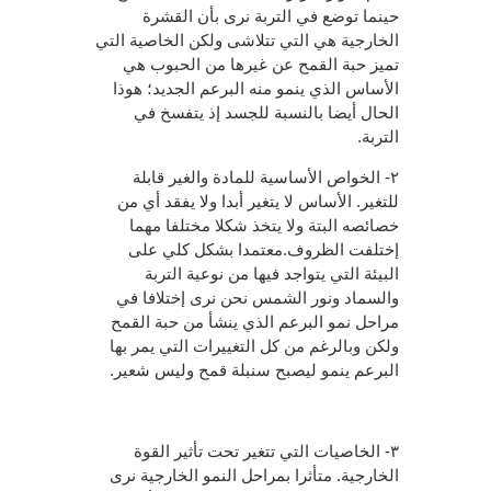
حينما توضع في التربة نرى بأن القشرة
الخارجية هي التي تتلاشى ولكن الخاصية التي
تميز حبة القمح عن غيرها من الحبوب هي
الأساس الذي ينمو منه البرعم الجديد؛ هوذا
الحال أيضا بالنسبة للجسد إذ يتفسخ في
التربة.
٢- الخواص الأساسية للمادة والغير قابلة
للتغير. الأساس لا يتغير أبدا ولا يفقد أي من
خصائصه البتة ولا يتخذ شكلا مختلفا مهما
إختلفت الظروف.معتمدا بشكل كلي على
البيئة التي يتواجد فيها من نوعية التربة
والسماد ونور الشمس نحن نرى إختلافا في
مراحل نمو البرعم الذي ينشأ من حبة القمح
ولكن وبالرغم من كل التغييرات التي يمر بها
البرعم ينمو ليصبح سنبلة قمح وليس شعير.
٣- الخاصيات التي تتغير تحت تأثير القوة
الخارجية. متأثرا بمراحل النمو الخارجية نرى