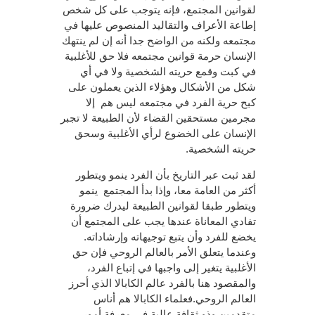
لقوانين المجتمع، فإنه يتوجب على كل شخص
إطاعة الأعراف والتقاليد المنصوص عليها في
مجتمعه ولكنه من الواضح جدا أنه إن لم ينتهك
الإنسان حرمة قوانين مجتمعه فلا حق للأغلبية
في كبت وقمع حريته الشخصية ولا في أي
شكل من الأشكال وهؤلاء الذين يعملون على
كبح حرية الفرد في مجتمعه ليس هم إلا
مجرمين مستحقين القضاء لأن الطبيعة لا تجبر
الإنسان على الخضوع لرأي الأغلبية وسحق
حريته الشخصية.
لقد ثبت عبر التاريخ بأن الفرد ينمو ويتطور
أكثر من العامة معا، وإذا بدأ المجتمع ينمو
ويتطور طبقا لقوانين الطبيعة ليدرك ضرورة
تفادي المعاناة عندها يجب على المجتمع أن
يخضع للفرد وأن يتبع توجيهاته وإرشاداته.
وعندما يتعلق الأمر بالعالم الروحي فإن حق
الأغلبية يتغير إلى واجبها في إتباع الفرد،
والمقصود هنا بالفرد عالم الكابالا الذي أحرز
العالم الروحي.فعلماء الكابالا هم أناس
متقدمين وذو ثقافة عالية في معرفة أمور