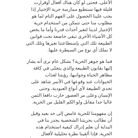
الأعلى. فحتى لو كان هناك أفعال أوقرارت
قليلة فيها نستطيع ممارسة حرية الإختيار إذا
يجب علينا الحصول على الفهم التام لما هو
مطلوب منا حتى نتمكن من استخدام حرية
الإختيار لدينا لتغير أحداث قدرنا وأما ما يخص
كل الأشياء الأخرى تبقى خاضعة تحت قوانين
الطبيعة تلك التي بإستطاعتنا تغيرها وتلك التي
لا نملك أي نوع من السيطرة عليها.
فما هو جوهر الحرية؟ بشكل عام نرى أنه يشار
إليها بقانون الطبيعة والذي يتجلى في كافة
مظاهر الحياة وجوانبها. رؤيتنا لعذاب
الحيوانات عند وقوعها في الأسر شاهد على
تحدي الطبيعة لأي أنواع العبودية، وحتى
الإنسان وعلى مر العصور حارب دافعا الثمن
غاليا جدا مقابل ولو الكم القليل من الحرية.
إن مفهومنا للحرية غامض إلى حد بعيد وقبل
أن نطالب بحريتنا الشخصية يجدر بنا في
البداية أن نعلم إدراك كيفية استخدام هذه
الحرية. فإذا ألقينا نظرة تحليلية لأفعال