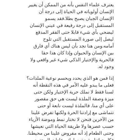
يعترف علماء النفس بأنه من الممكن أن يغيير
الإنسان أولوياته في الحياة إلى درجة أن
الإنسان الجبان يصبح بطلا.فقد يسمو
المستقبل إلى درجة رفيعة في عيني الإنسان
ليضحي بأي شيء قابلا حتى الفقر المدقع
ليصل إلى صورة المستقبل التي تلوح
أمامه.ومن هنا نجد بأن ليس هناك أي فارق
بين الإنسان والحيوان وإذا كان هذا حقا
فالحرية والإختيار الذكي شيء غير واقعي ولا
وجود له.
إذا فمن هو الذي يحدد ويحسم نوعية الملذات؟
فعلى ما يبدو عليه الأمر في هذه النقطة أنه
لسنا فقط لا نملك حرية الإختيار ولكن حتى
ميزة وصفة الملذة ليست هي حق مقصور
على أي منا. فالملذة ليست نابعة أو حتى
تتماشى مع إرادتنا الحرة ولكنها تفرض علينا
من الآخرين فنحن لا نختار نمط وموضة الأزياء
حسب عصرها ولا طريقة الحياة التي نعيشها
وحتى الطعام إذ أنه مفروض علينا من محيطنا.
فكل حياتنا مقيدة بسلوك وعادات المجتمع