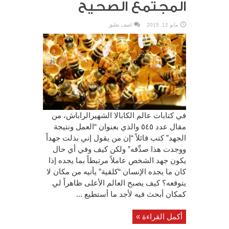
المجتمع الصحيح
مايو 12, 2015
اضف تعليق
في كتابات عالم الكابالا الشهيرالراباش، من
مقال عدد ٥٤٥ والذي بعنوان “العمل ونتيجة
الجهد” كتب قائلاً “إن من يقول إني بذلت جهداً
ووجدت هذا صدِّقه” ولكن كيف وفي أي حال
يكون جهد الشخص عاملاً مرتبطاً بما يجده إذا
كان ما يجده الإنسان “كلقية” يأتيه من مكان لا
يتوقعه؟ كيف يصبح العالم الأعلى ظاهراً لي
كمكان أبحث فيه لأجد ما أستطيع ...
أكمل القراءة »